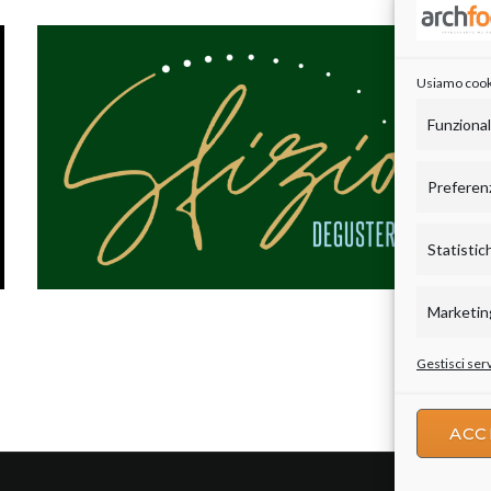
Usiamo cookie
Funziona
Preferen
Statistic
Marketin
Gestisci serv
ACC