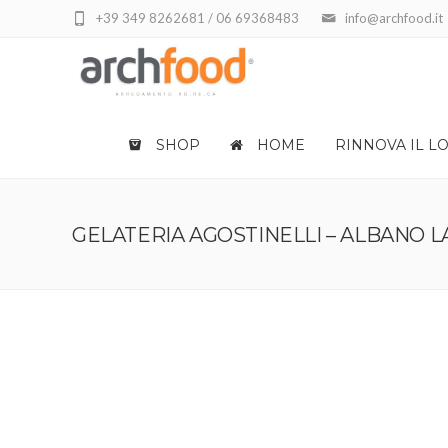
+39 349 8262681 / 06 69368483
info@archfood.it
SHOP
HOME
RINNOVA IL L
GELATERIA AGOSTINELLI – ALBANO L