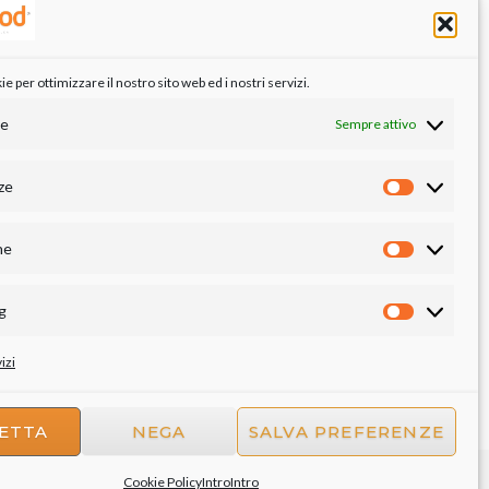
 per ottimizzare il nostro sito web ed i nostri servizi.
le
Sempre attivo
ze
Preferenze
he
Statistiche
g
Marketing
izi
ETTA
NEGA
SALVA PREFERENZE
Cookie Policy
Intro
Intro